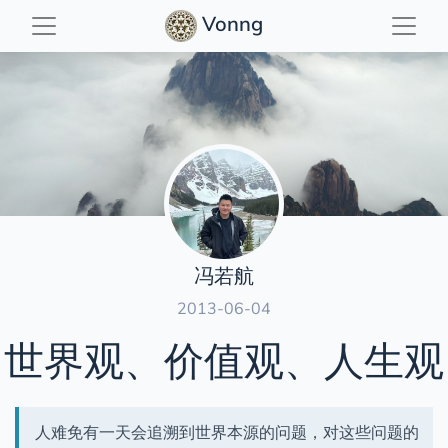
Vonng
1.人生观
2.价值观
文章索引
3.世界观
4.方法论
数据库
后记：
云计算
读万卷书
行万里路
西行漫记
冯若航
人生旅途
2013-06-04
2013年度总结
世界观、价值观、人生观
2014年度总结
2023年度总结：三十而立
28岁的人生
人难免有一天会追溯到世界本源的问题，对这些问题的
90后，辞职创业，说要卷死云数据库