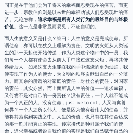
同正是在于他们会为了将来的幸福而忍受现在的痛苦。而更
进一步，宗教信仰则是以来世的幸福劝诫人们忍受现世的痛
苦。无论怎样，
追求幸福是所有人类行为的最终目的与终极
价值
。这一点是非常显而易见，不证自明的。
而人生的意义又是什么？答曰：人生的意义是完成使命。所
谓使命，亦可以在狭义上理解为责任。文明的火炬从人类诞
生的那一天起便开始传递，作为人类这个物种中的一员，我
们每一个人都有使命去从前人手中接过这支火炬，再将其传
递给后人。如果这支火炬能在我的手中燃烧的更为灿烂，我
便实现了作为人的使命，为文明的秩序贡献出自己的一分薄
力。而其余的所谓的对家庭的责任，对社会的责任，对国家
的责任，其实亦然。而上面所说人生的价值——追求幸福，
又何尝不是对自己的一份责任？没有责任，一个人就不能成
为一个真正的人。没有使命，just live to eat，人又与禽兽
何异？一个人之所以伟大，便是因为他有着伟大的使命，并
能将其落实到实践之中。人生的价值，也只有在其使命达成
的那一刻才能真正的实现。传宗接代是种群赋予我们的使
命，追求幸福或者说自我价值的实现是我们自己赋予自己的