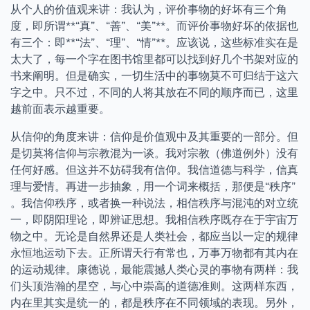
从个人的价值观来讲：我认为，评价事物的好坏有三个角
度，即所谓**“真”、“善”、“美”**。而评价事物好坏的依据也
有三个：即**“法”、“理”、“情”**。应该说，这些标准实在是
太大了，每一个字在图书馆里都可以找到好几个书架对应的
书来阐明。但是确实，一切生活中的事物莫不可归结于这六
字之中。只不过，不同的人将其放在不同的顺序而已，这里
越前面表示越重要。
从信仰的角度来讲：信仰是价值观中及其重要的一部分。但
是切莫将信仰与宗教混为一谈。我对宗教（佛道例外）没有
任何好感。但这并不妨碍我有信仰。我信道德与科学，信真
理与爱情。再进一步抽象，用一个词来概括，那便是“秩序”
。我信仰秩序，或者换一种说法，相信秩序与混沌的对立统
一，即阴阳理论，即辨证思想。我相信秩序既存在于宇宙万
物之中。无论是自然界还是人类社会，都应当以一定的规律
永恒地运动下去。正所谓天行有常也，万事万物都有其内在
的运动规律。康德说，最能震撼人类心灵的事物有两样：我
们头顶浩瀚的星空，与心中崇高的道德准则。这两样东西，
内在里其实是统一的，都是秩序在不同领域的表现。另外，