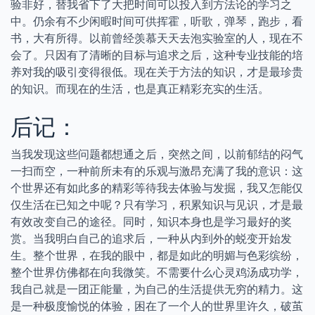
验非好，替我省下了大把时间可以投入到方法论的学习之
中。仍余有不少闲暇时间可供挥霍，听歌，弹琴，跑步，看
书，大有所得。以前曾经羡慕天天去泡实验室的人，现在不
会了。只因有了清晰的目标与追求之后，这种专业技能的培
养对我的吸引变得很低。现在关于方法的知识，才是最珍贵
的知识。而现在的生活，也是真正精彩充实的生活。
后记：
当我发现这些问题都想通之后，突然之间，以前郁结的闷气
一扫而空，一种前所未有的乐观与激昂充满了我的意识：这
个世界还有如此多的精彩等待我去体验与发掘，我又怎能仅
仅生活在已知之中呢？只有学习，积累知识与见识，才是最
有效改变自己的途径。同时，知识本身也是学习最好的奖
赏。当我明白自己的追求后，一种从内到外的蜕变开始发
生。整个世界，在我的眼中，都是如此的明媚与色彩缤纷，
整个世界仿佛都在向我微笑。不需要什么心灵鸡汤成功学，
我自己就是一团正能量，为自己的生活提供无穷的精力。这
是一种极度愉悦的体验，困在了一个人的世界里许久，破茧