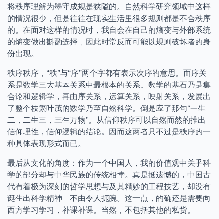
将秩序理解为墨守成规是狭隘的。自然科学研究领域中这样
的情况很少，但是往往在现实生活里很多规则都是不合秩序
的。在面对这样的情况时，我自会在自己的熵变与外部系统
的熵变做出斟酌选择，因此时常反而可能以规则破坏者的身
份出现。
秩序秩序，“秩”与“序”两个字都有表示次序的意思。而序关
系是数学三大基本关系中最根本的关系。数学的基石乃是集
合论和逻辑学，再由序关系，运算关系，映射关系，发展出
了整个枝繁叶茂的数学乃至自然科学。倒是应了那句“一生
二，二生三，三生万物”。从信仰秩序可以自然而然的推出
信仰理性，信仰逻辑的结论。因而这两者只不过是秩序的一
种具体表现形式而已。
最后从文化的角度：作为一个中国人，我的价值观中关乎科
学的部分却与中华民族的传统相悖。真是挺遗憾的，中国古
代有着极为深刻的哲学思想与及其精妙的工程技艺，却没有
诞生出科学精神，不由令人扼腕。这一点，的确还是需要向
西方学习学习，补课补课。当然，不包括其他的私货。