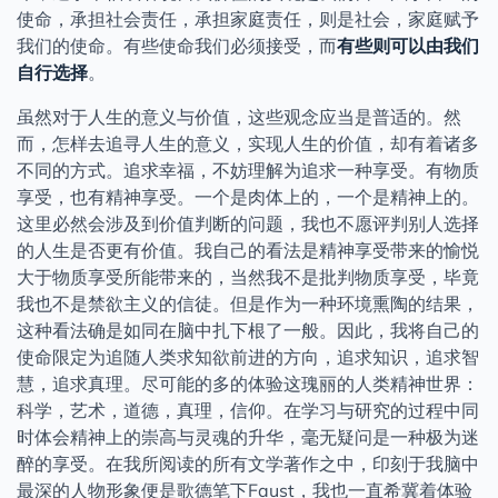
使命，承担社会责任，承担家庭责任，则是社会，家庭赋予
我们的使命。有些使命我们必须接受，而
有些则可以由我们
自行选择
。
虽然对于人生的意义与价值，这些观念应当是普适的。然
而，怎样去追寻人生的意义，实现人生的价值，却有着诸多
不同的方式。追求幸福，不妨理解为追求一种享受。有物质
享受，也有精神享受。一个是肉体上的，一个是精神上的。
这里必然会涉及到价值判断的问题，我也不愿评判别人选择
的人生是否更有价值。我自己的看法是精神享受带来的愉悦
大于物质享受所能带来的，当然我不是批判物质享受，毕竟
我也不是禁欲主义的信徒。但是作为一种环境熏陶的结果，
这种看法确是如同在脑中扎下根了一般。因此，我将自己的
使命限定为追随人类求知欲前进的方向，追求知识，追求智
慧，追求真理。尽可能的多的体验这瑰丽的人类精神世界：
科学，艺术，道德，真理，信仰。在学习与研究的过程中同
时体会精神上的崇高与灵魂的升华，毫无疑问是一种极为迷
醉的享受。在我所阅读的所有文学著作之中，印刻于我脑中
最深的人物形象便是歌德笔下Faust，我也一直希冀着体验