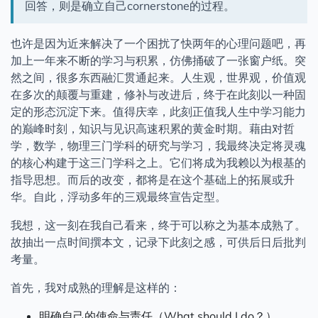
回答，则是确立自己cornerstone的过程。
与外公的告别
世界观、价值观、人生观
也许是因为近来解决了一个困扰了快两年的心理问题吧，再
加上一年来不断的学习与积累，仿佛捅破了一张窗户纸。突
冯振彪自传
然之间，很多东西融汇贯通起来。人生观，世界观，价值观
墨天轮风云人物访谈录 —— 冯若航
在多次的颠覆与重建，修补与改进后，终于在此刻以一种固
爱情观
定的形态沉淀下来。值得庆幸，此刻正值我人生中学习能力
的巅峰时刻，知识与见识高速积累的黄金时期。藉由对哲
闲言碎语
学，数学，物理三门学科的研究与学习，我最终决定将灵魂
English
的核心构建于这三门学科之上。它们将成为我赖以为根基的
指导思想。而后的改变，都将是在这个基础上的拓展或升
华。自此，浮动多年的三观最终宣告定型。
我想，这一刻在我自己看来，终于可以称之为基本成熟了。
故抽出一点时间撰本文，记录下此刻之感，可供后日后批判
考量。
首先，我对成熟的理解是这样的：
明确自己的使命与责任（What should I do？）