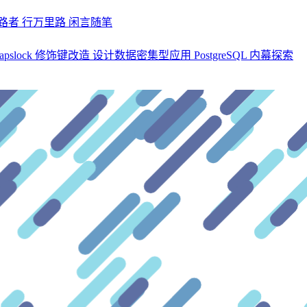
探路者
行万里路
闲言随笔
apslock 修饰键改造
设计数据密集型应用
PostgreSQL 内幕探索