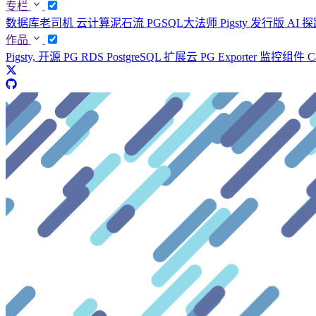
专栏
数据库老司机
云计算泥石流
PGSQL大法师
Pigsty 发行版
AI 
作品
Pigsty, 开源 PG RDS
PostgreSQL 扩展云
PG Exporter 监控组件
C