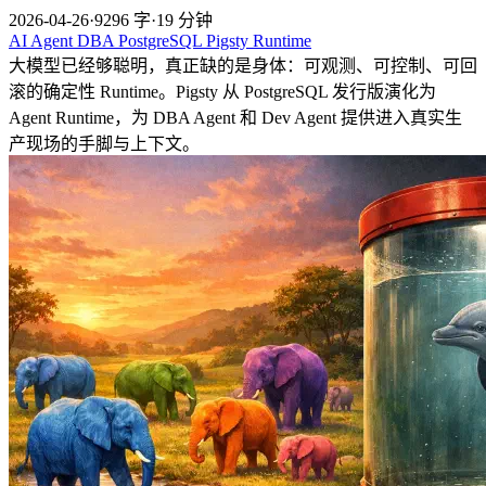
2026-04-26
·
9296 字
·
19 分钟
AI
Agent
DBA
PostgreSQL
Pigsty
Runtime
大模型已经够聪明，真正缺的是身体：可观测、可控制、可回
滚的确定性 Runtime。Pigsty 从 PostgreSQL 发行版演化为
Agent Runtime，为 DBA Agent 和 Dev Agent 提供进入真实生
产现场的手脚与上下文。