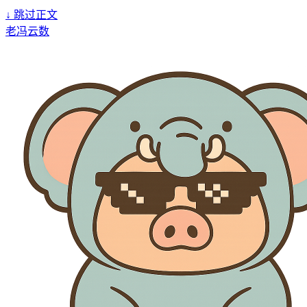
↓
跳过正文
老冯云数