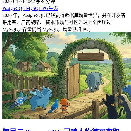
2026-04-03
·
4042 字
·
9 分钟
PostgreSQL
MySQL
PG生态
2026 年，PostgreSQL 已经赢得数据库增量世界，并在开发者
采用率、厂商战略、 资本市场与社区治理上全面压过
MySQL。存量仍属 MySQL，增量已归 PG。