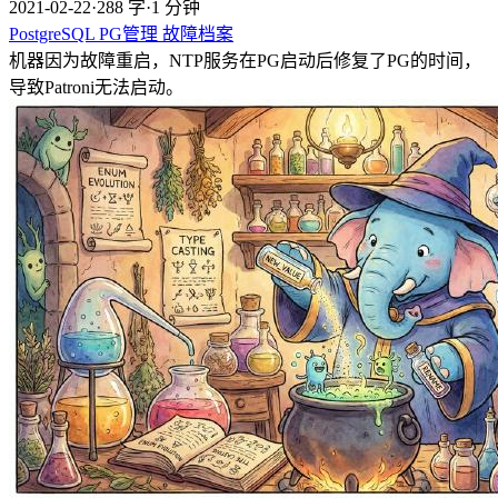
2021-02-22
·
288 字
·
1 分钟
PostgreSQL
PG管理
故障档案
机器因为故障重启，NTP服务在PG启动后修复了PG的时间，
导致Patroni无法启动。