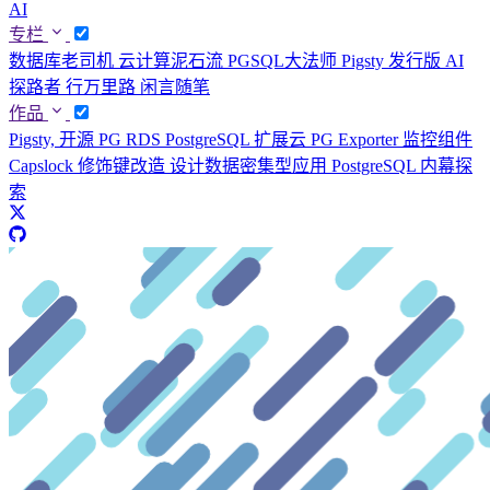
AI
专栏
数据库老司机
云计算泥石流
PGSQL大法师
Pigsty 发行版
AI
探路者
行万里路
闲言随笔
作品
Pigsty, 开源 PG RDS
PostgreSQL 扩展云
PG Exporter 监控组件
Capslock 修饰键改造
设计数据密集型应用
PostgreSQL 内幕探
索