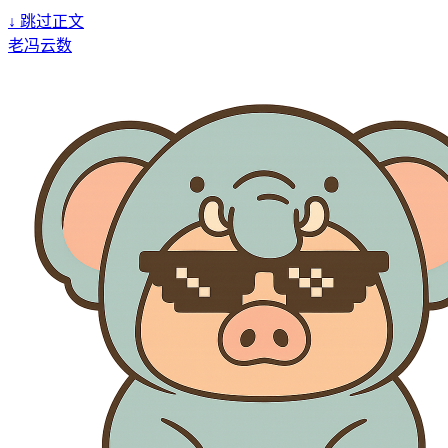
↓
跳过正文
老冯云数