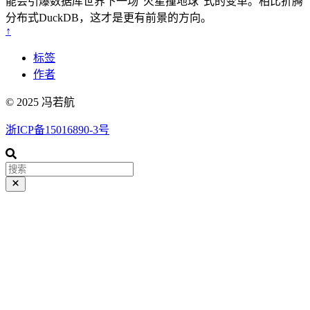
能会引爆数据库世界下一场"火星撞地球"式的变革。相比折腾
分布式DuckDB，这才是更有前景的方向。
↑
标签
作者
© 2025 冯若航
浙ICP备15016890-3号