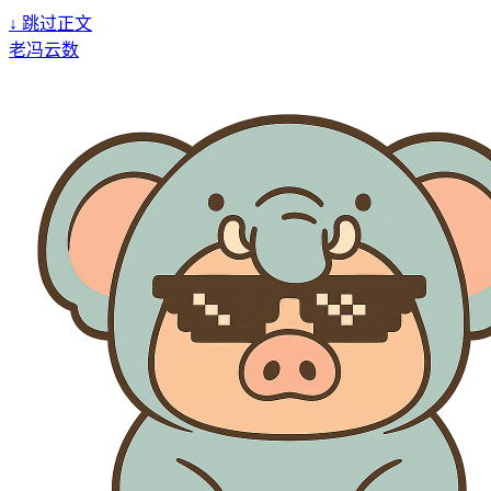
↓
跳过正文
老冯云数