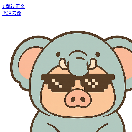
↓
跳过正文
老冯云数