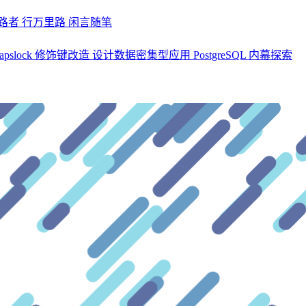
探路者
行万里路
闲言随笔
apslock 修饰键改造
设计数据密集型应用
PostgreSQL 内幕探索