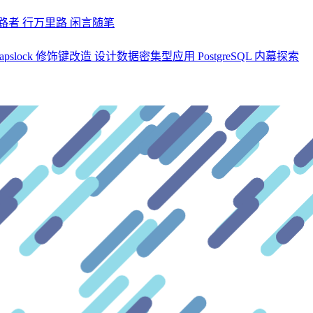
探路者
行万里路
闲言随笔
apslock 修饰键改造
设计数据密集型应用
PostgreSQL 内幕探索