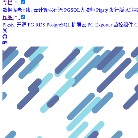
专栏
数据库老司机
云计算泥石流
PGSQL大法师
Pigsty 发行版
AI 
作品
Pigsty, 开源 PG RDS
PostgreSQL 扩展云
PG Exporter 监控组件
C