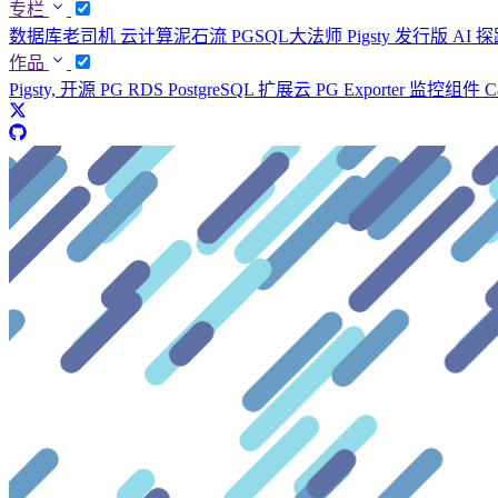
专栏
数据库老司机
云计算泥石流
PGSQL大法师
Pigsty 发行版
AI 
作品
Pigsty, 开源 PG RDS
PostgreSQL 扩展云
PG Exporter 监控组件
C