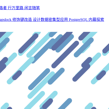
探路者
行万里路
闲言随笔
apslock 修饰键改造
设计数据密集型应用
PostgreSQL 内幕探索