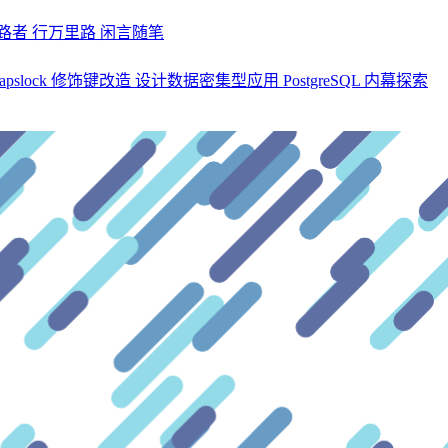
探路者
行万里路
闲言随笔
apslock 修饰键改造
设计数据密集型应用
PostgreSQL 内幕探索