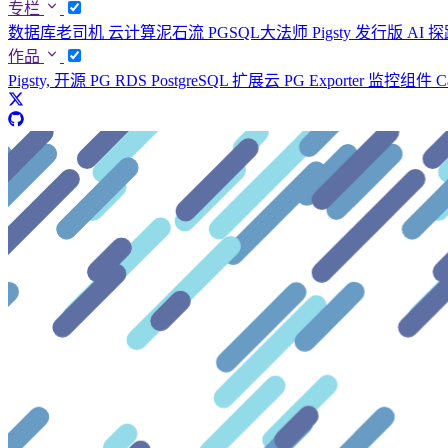
专栏
数据库老司机
云计算泥石流
PGSQL大法师
Pigsty 发行版
AI 
作品
Pigsty, 开源 PG RDS
PostgreSQL 扩展云
PG Exporter 监控组件
C