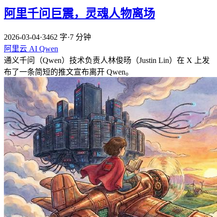
阿里千问巨震，灵魂人物离场
2026-03-04
·
3462 字
·
7 分钟
阿里云
AI
Qwen
通义千问（Qwen）技术负责人林俊旸（Justin Lin）在 X 上发
布了一条简短的推文宣布离开 Qwen。