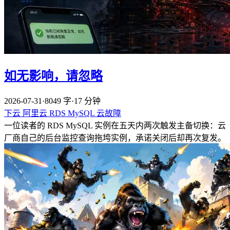
如无影响，请忽略
2026-07-31
·
8049 字
·
17 分钟
下云
阿里云
RDS
MySQL
云故障
一位读者的 RDS MySQL 实例在五天内两次触发主备切换：云
厂商自己的后台监控查询拖垮实例，承诺关闭后却再次复发。