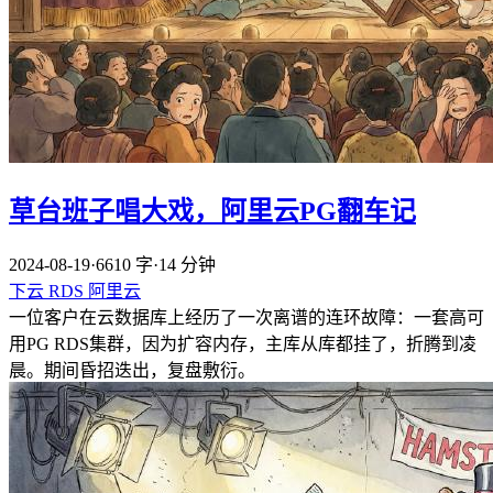
草台班子唱大戏，阿里云PG翻车记
2024-08-19
·
6610 字
·
14 分钟
下云
RDS
阿里云
一位客户在云数据库上经历了一次离谱的连环故障：一套高可
用PG RDS集群，因为扩容内存，主库从库都挂了，折腾到凌
晨。期间昏招迭出，复盘敷衍。