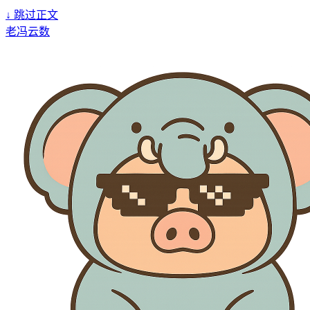
↓
跳过正文
老冯云数