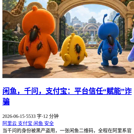
闲鱼，千问，支付宝：平台信任“赋能”诈
骗
2026-06-15
·
5533 字
·
12 分钟
阿里云
支付宝
闲鱼
安全
当千问的身份被黑产盗用，一张闲鱼二维码，全程在阿里系官