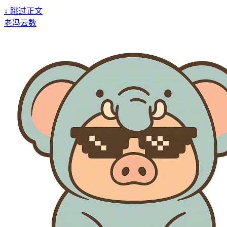
↓
跳过正文
老冯云数