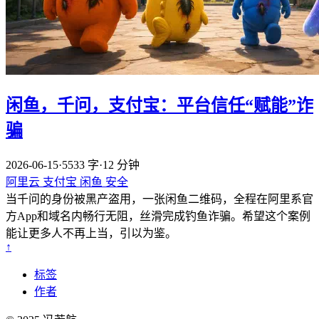
闲鱼，千问，支付宝：平台信任“赋能”诈
骗
2026-06-15
·
5533 字
·
12 分钟
阿里云
支付宝
闲鱼
安全
当千问的身份被黑产盗用，一张闲鱼二维码，全程在阿里系官
方App和域名内畅行无阻，丝滑完成钓鱼诈骗。希望这个案例
能让更多人不再上当，引以为鉴。
↑
标签
作者