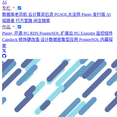
AI
专栏
数据库老司机
云计算泥石流
PGSQL大法师
Pigsty 发行版
AI
探路者
行万里路
闲言随笔
作品
Pigsty, 开源 PG RDS
PostgreSQL 扩展云
PG Exporter 监控组件
Capslock 修饰键改造
设计数据密集型应用
PostgreSQL 内幕探
索