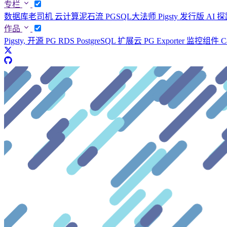
专栏
数据库老司机
云计算泥石流
PGSQL大法师
Pigsty 发行版
AI 
作品
Pigsty, 开源 PG RDS
PostgreSQL 扩展云
PG Exporter 监控组件
C