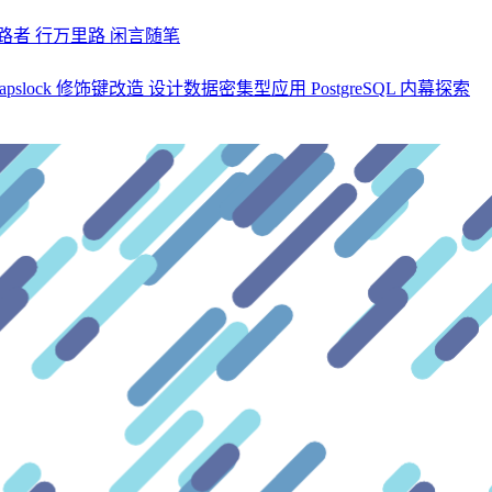
探路者
行万里路
闲言随笔
apslock 修饰键改造
设计数据密集型应用
PostgreSQL 内幕探索