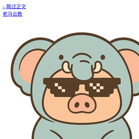
↓
跳过正文
老冯云数