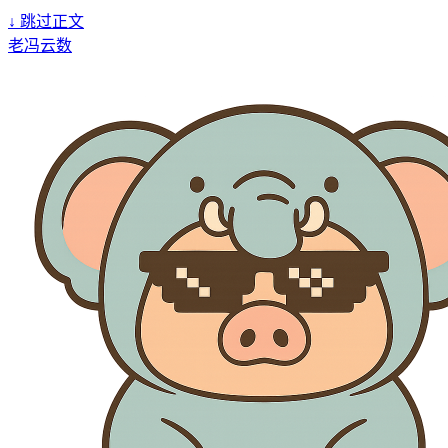
↓
跳过正文
老冯云数