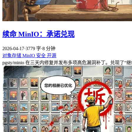
续命 MinIO：承诺兑现
2026-04-17
·
3779 字
·
8 分钟
对象存储
MinIO
安全
开源
pgsty/minio 在三天内修复并发布多项高危漏洞补丁。兑现了“继