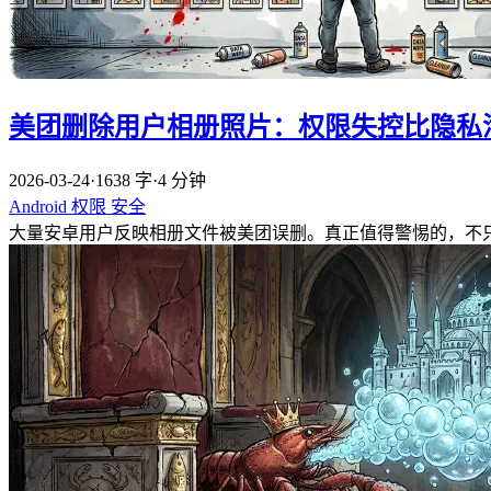
美团删除用户相册照片：权限失控比隐私
2026-03-24
·
1638 字
·
4 分钟
Android
权限
安全
大量安卓用户反映相册文件被美团误删。真正值得警惕的，不只