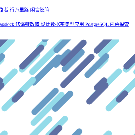
探路者
行万里路
闲言随笔
apslock 修饰键改造
设计数据密集型应用
PostgreSQL 内幕探索