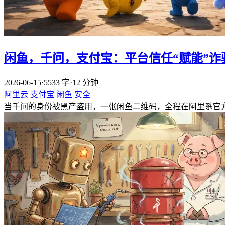
闲鱼，千问，支付宝：平台信任“赋能”诈
2026-06-15
·
5533 字
·
12 分钟
阿里云
支付宝
闲鱼
安全
当千问的身份被黑产盗用，一张闲鱼二维码，全程在阿里系官方