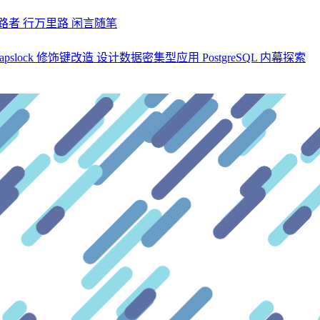
探路者
行万里路
闲言随笔
apslock 修饰键改造
设计数据密集型应用
PostgreSQL 内幕探索