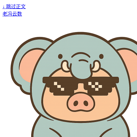
↓
跳过正文
老冯云数