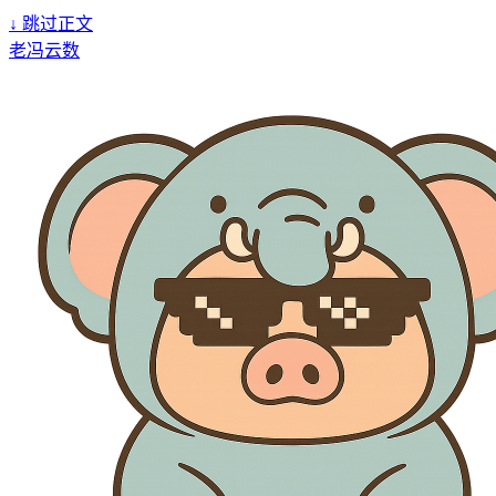
↓
跳过正文
老冯云数