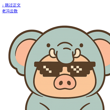
↓
跳过正文
老冯云数