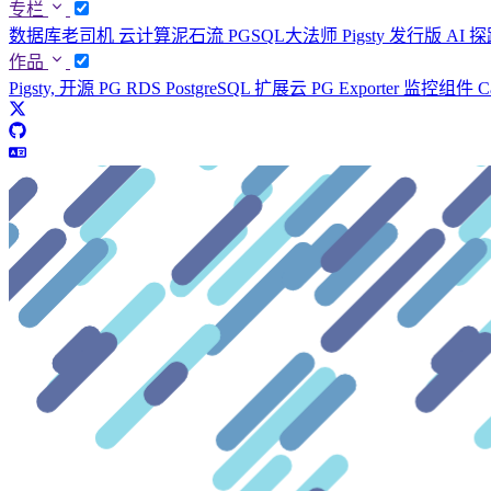
专栏
数据库老司机
云计算泥石流
PGSQL大法师
Pigsty 发行版
AI 
作品
Pigsty, 开源 PG RDS
PostgreSQL 扩展云
PG Exporter 监控组件
C