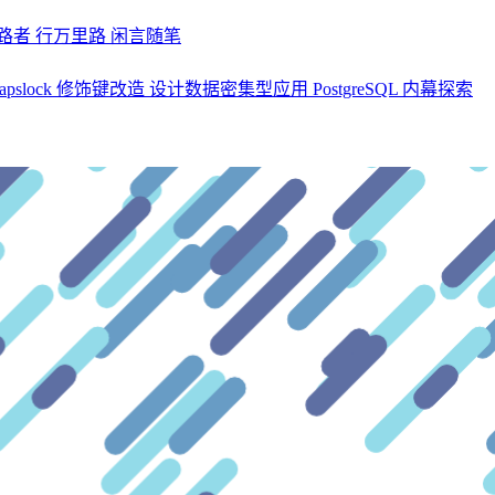
探路者
行万里路
闲言随笔
apslock 修饰键改造
设计数据密集型应用
PostgreSQL 内幕探索