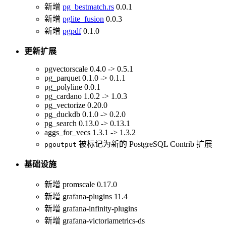
新增
pg_bestmatch.rs
0.0.1
新增
pglite_fusion
0.0.3
新增
pgpdf
0.1.0
更新扩展
pgvectorscale 0.4.0 -> 0.5.1
pg_parquet 0.1.0 -> 0.1.1
pg_polyline 0.0.1
pg_cardano 1.0.2 -> 1.0.3
pg_vectorize 0.20.0
pg_duckdb 0.1.0 -> 0.2.0
pg_search 0.13.0 -> 0.13.1
aggs_for_vecs 1.3.1 -> 1.3.2
被标记为新的 PostgreSQL Contrib 扩展
pgoutput
基础设施
新增 promscale 0.17.0
新增 grafana-plugins 11.4
新增 grafana-infinity-plugins
新增 grafana-victoriametrics-ds