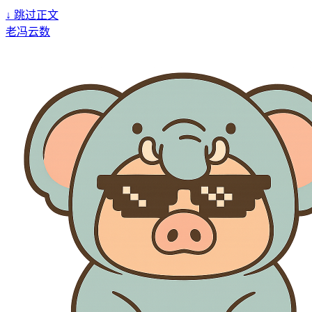
↓
跳过正文
老冯云数