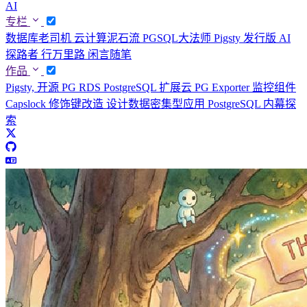
AI
专栏
数据库老司机
云计算泥石流
PGSQL大法师
Pigsty 发行版
AI
探路者
行万里路
闲言随笔
作品
Pigsty, 开源 PG RDS
PostgreSQL 扩展云
PG Exporter 监控组件
Capslock 修饰键改造
设计数据密集型应用
PostgreSQL 内幕探
索