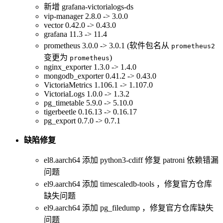
新增 grafana-victorialogs-ds
vip-manager 2.8.0 -> 3.0.0
vector 0.42.0 -> 0.43.0
grafana 11.3 -> 11.4
prometheus 3.0.0 -> 3.0.1 (软件包名从
prometheus2
变更为
)
prometheus
nginx_exporter 1.3.0 -> 1.4.0
mongodb_exporter 0.41.2 -> 0.43.0
VictoriaMetrics 1.106.1 -> 1.107.0
VictoriaLogs 1.0.0 -> 1.3.2
pg_timetable 5.9.0 -> 5.10.0
tigerbeetle 0.16.13 -> 0.16.17
pg_export 0.7.0 -> 0.7.1
缺陷修复
el8.aarch64 添加 python3-cdiff 修复 patroni 依赖错漏
问题
el9.aarch64 添加 timescaledb-tools ，修复官方仓库
缺失问题
el9.aarch64 添加 pg_filedump ，修复官方仓库缺失
问题