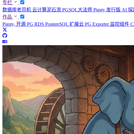
专栏
数据库老司机
云计算泥石流
PGSQL大法师
Pigsty 发行版
AI 
作品
Pigsty, 开源 PG RDS
PostgreSQL 扩展云
PG Exporter 监控组件
C