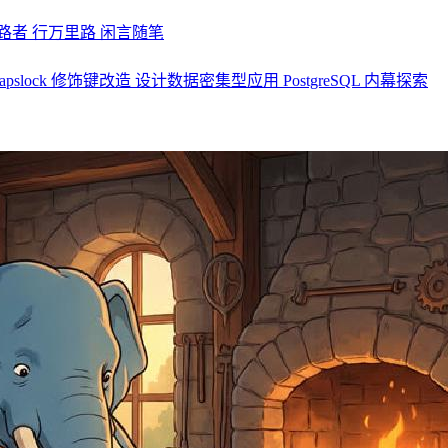
探路者
行万里路
闲言随笔
apslock 修饰键改造
设计数据密集型应用
PostgreSQL 内幕探索