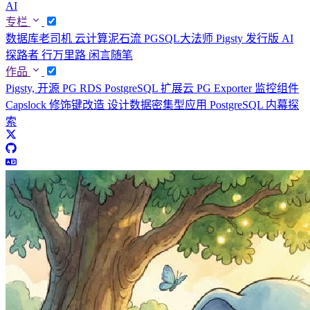
AI
专栏
数据库老司机
云计算泥石流
PGSQL大法师
Pigsty 发行版
AI
探路者
行万里路
闲言随笔
作品
Pigsty, 开源 PG RDS
PostgreSQL 扩展云
PG Exporter 监控组件
Capslock 修饰键改造
设计数据密集型应用
PostgreSQL 内幕探
索