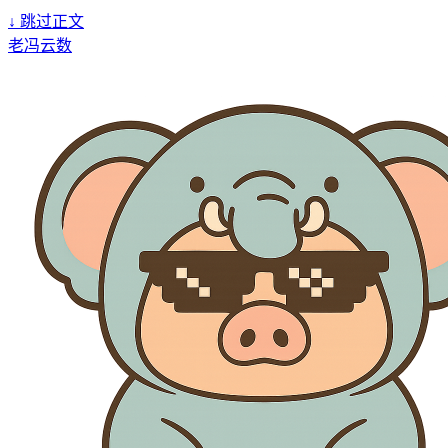
↓
跳过正文
老冯云数