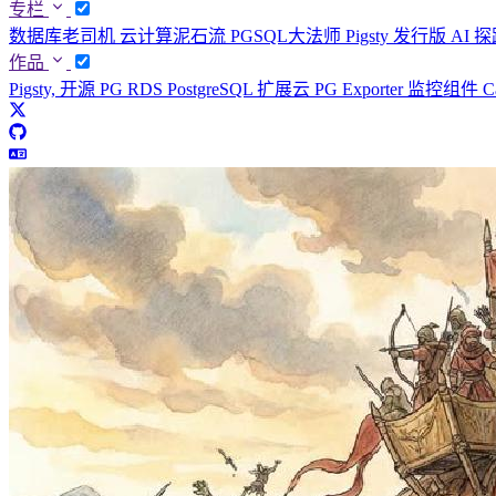
专栏
数据库老司机
云计算泥石流
PGSQL大法师
Pigsty 发行版
AI 
作品
Pigsty, 开源 PG RDS
PostgreSQL 扩展云
PG Exporter 监控组件
C