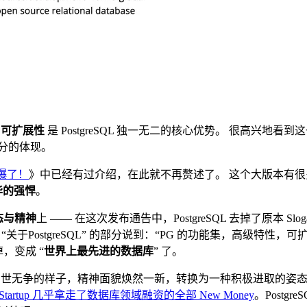
出
可扩展性
是 PostgreSQL 独一无二的核心优势。 很高兴地看到
到充分的体现。
管挤爆了！
》中已经有过介绍，在此就不再赘述了。 这个大版本有很
华的强悍
。
态与精神
上 —— 在这次发布通告中，PostgreSQL 去掉了原本 S
“关于PostgreSQL” 的部分说到：“PG 的功能集，高级特
，变成 “
世界上最先进的数据库
” 了。
那种佛系与世无争的样子，精神面貌焕然一新，转换为一种积极进取的
 Startup 几乎拿走了数据库领域融资的全部 New Money
。Postg