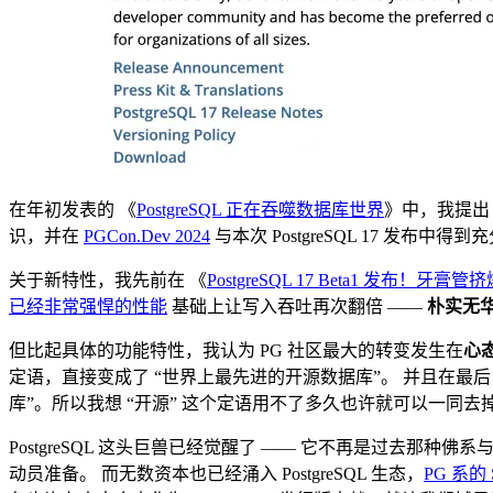
在年初发表的 《
PostgreSQL 正在吞噬数据库世界
》中，我提
识，并在
PGCon.Dev 2024
与本次 PostgreSQL 17 发布中得
关于新特性，我先前在 《
PostgreSQL 17 Beta1 发布！牙膏
已经非常强悍的性能
基础上让写入吞吐再次翻倍 ——
朴实无
但比起具体的功能特性，我认为 PG 社区最大的转变发生在
心
定语，直接变成了 “世界上最先进的开源数据库”。 并且在最后 
库”。所以我想 “开源” 这个定语用不了多久也许就可以一同去掉
PostgreSQL 这头巨兽已经觉醒了 —— 它不再是过去
动员准备。 而无数资本也已经涌入 PostgreSQL 生态，
PG 系的