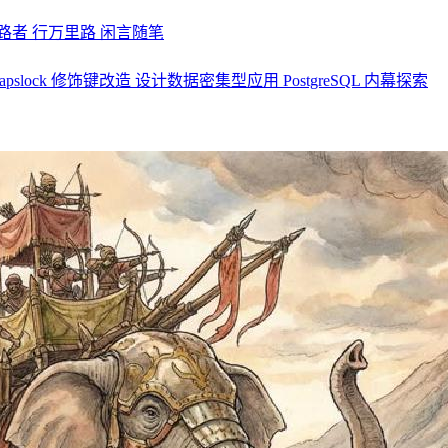
探路者
行万里路
闲言随笔
apslock 修饰键改造
设计数据密集型应用
PostgreSQL 内幕探索