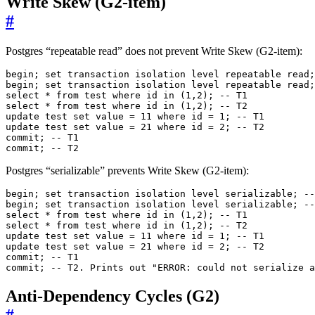
Write Skew (G2-item)
#
Postgres “repeatable read” does not prevent Write Skew (G2-item):
commit; -- T2
Postgres “serializable” prevents Write Skew (G2-item):
commit; -- T2. Prints out "ERROR: could not serialize a
Anti-Dependency Cycles (G2)
#