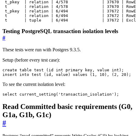
 t_pkey  
|
 relation 
|
 4/578              
|
37670
|
 RowE
 t       
|
 relation 
|
 4/578              
|
37670
|
 RowE
 t_pkey  
|
 relation 
|
 6/494              
|
37672
|
 RowE
 t       
|
 relation 
|
 6/494              
|
37672
|
 RowE
 t       
|
 tuple    
|
 6/494              
|
37672
|
 Excl
Testing PostgreSQL transaction isolation levels
#
These tests were run with Postgres 9.3.5.
Setup (before every test case):
insert into test (id, value) values (1, 10), (2, 20);
To see the current isolation level:
select current_setting('transaction_isolation');
Read Committed basic requirements (G0,
G1a, G1b, G1c)
#
Postgres “read committed” prevents Write Cycles (G0) by locking