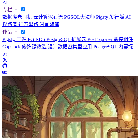
AI
专栏
数据库老司机
云计算泥石流
PGSQL大法师
Pigsty 发行版
AI
探路者
行万里路
闲言随笔
作品
Pigsty, 开源 PG RDS
PostgreSQL 扩展云
PG Exporter 监控组件
Capslock 修饰键改造
设计数据密集型应用
PostgreSQL 内幕探
索