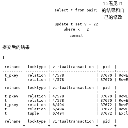
T2看见T1
select * from pair;
的结果和自
己的修改
update t set v = 22
where k = 2
commit
提交后的结果
1
 relname 
|
 locktype 
|
 virtualtransaction 
|
  pid  
|
     
 t_pkey  
|
 relation 
|
 4/578              
|
37670
|
 RowE
 t       
|
 relation 
|
 4/578              
|
37670
|
 RowE
 relname 
|
 locktype 
|
 virtualtransaction 
|
  pid  
|
     
 t_pkey  
|
 relation 
|
 4/578              
|
37670
|
 RowE
 t       
|
 relation 
|
 4/578              
|
37670
|
 RowE
 t_pkey  
|
 relation 
|
 6/494              
|
37672
|
 RowE
 t       
|
 relation 
|
 6/494              
|
37672
|
 RowE
 t       
|
 tuple    
|
 6/494              
|
37672
|
 Excl
 relname 
|
 locktype 
|
 virtualtransaction 
|
  pid  
|
     