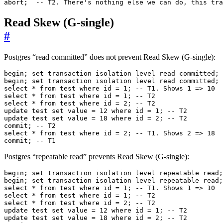
abort;  -- T2. There's nothing else we can do, this tra
Read Skew (G-single)
#
Postgres “read committed” does not prevent Read Skew (G-single):
commit; -- T1
Postgres “repeatable read” prevents Read Skew (G-single):