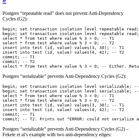
Postgres “repeatable read” does not prevent Anti-Dependency
Cycles (G2):
select * from test where value % 3 = 0; -- Either. Ret
Postgres “serializable” prevents Anti-Dependency Cycles (G2):
commit; -- T2. Prints out "ERROR: could not serialize a
Postgres “serializable” prevents Anti-Dependency Cycles (G2) –
Fekete et al’s example with two anti-dependency edges: