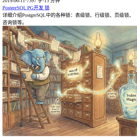
2019-06-11
·
7397 字
·
15 分钟
PostgreSQL
PG开发
锁
详细介绍PostgreSQL中的各种锁：表级锁、行级锁、页级锁、
咨询锁等。