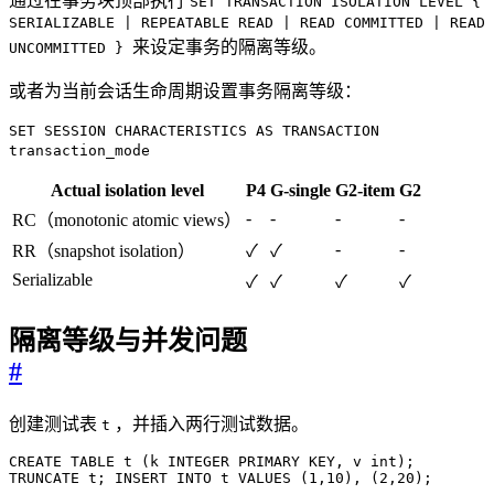
通过在事务块顶部执行
SET TRANSACTION ISOLATION LEVEL {
SERIALIZABLE | REPEATABLE READ | READ COMMITTED | READ
来设定事务的隔离等级。
UNCOMMITTED }
或者为当前会话生命周期设置事务隔离等级：
SET SESSION CHARACTERISTICS AS TRANSACTION
transaction_mode
Actual isolation level
P4
G-single
G2-item
G2
-
-
-
-
RC（monotonic atomic views）
-
-
RR（snapshot isolation）
✓
✓
Serializable
✓
✓
✓
✓
隔离等级与并发问题
#
创建测试表
，并插入两行测试数据。
t
CREATE
TABLE
t
(
k
INTEGER
PRIMARY
KEY
,
v
int
);
TRUNCATE
t
;
INSERT
INTO
t
VALUES
(
1
,
10
),
(
2
,
20
);