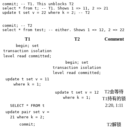
commit
;
select
*
from
t
;
update
t
set
v
=
22
where
k
=
2
;
commit
;
select
*
from
test
;
-- either. Shows 1 => 12, 2 => 22
T1
T2
Comment
begin; set
transaction isolation
level read committed;
begin; set
transaction isolation
level read committed;
update t set v = 11
where k = 1;
T2会等待
update t set v = 12
where k = 1;
T1持有的锁
2:20, 1:11
SELECT * FROM t
update pair set v =
21 where k = 2;
commit;
T2解锁