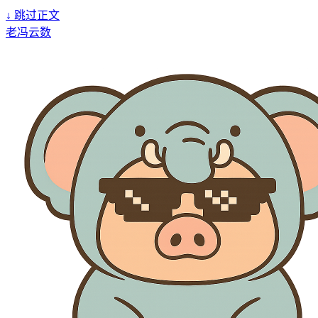
↓
跳过正文
老冯云数