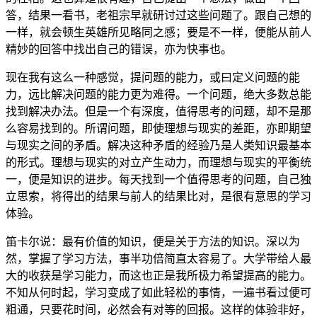
答，结果一看书，老祖宗早就研讨过这些问题了。跟自己想的
一样，就会顿生英雄所见略同之感；要是不一样，便能从前人
精妙的回答中找出自己的错误，亦为快事也。
现在我有这么一种感觉，提问题的能力，或曰定义问题的能
力，远比解决问题的能力更为难得。一个问题，绝大多数总能
找到解决办法。但是一个有深度，值得思考的问题，却不是那
么容易找到的。所谓问题，即使理想与现实的差距，亦即期望
与现实之间的矛盾。解决这种矛盾的经验乃是人类知识最基本
的形式。理想与现实的对立产生动力，而理想与现实的平衡统
一，便是知识的进步。每天找到一个值得思考的问题，自己独
立思索，将得出的结果与前人的结果比对，是很有意思的学习
体验。
笛卡尔说：最有价值的知识，便是关于方法的知识。深以为
然，掌握了学习方法，事半功倍简直太容易了。大学带给人最
大的收获是学习能力，而这也正是我所极力希望提高的能力。
不知从何时起，学习变成了如此轻松的事情，一遍书看过便可
粗通，只要花时间，必然会有对等的回报。这样的体验非好，