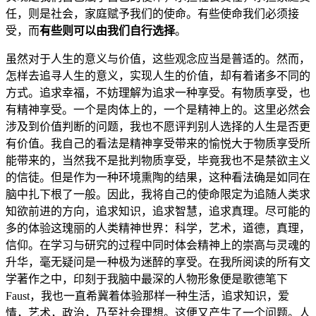
任，则是社会，家庭赋予我们的使命。有些使命我们必须接
受，而
有些则可以由我们自行选择
。
虽然对于人生的意义与价值，这些观念应当是普适的。然而，
怎样去追寻人生的意义，实现人生的价值，却有着诸多不同的
方式。追求幸福，不妨理解为追求一种享受。有物质享受，也
有精神享受。一个是肉体上的，一个是精神上的。这里必然会
涉及到价值判断的问题，我也不愿评判别人选择的人生是否更
有价值。我自己的看法是精神享受带来的愉悦大于物质享受所
能带来的，当然我不是批判物质享受，毕竟我也不是禁欲主义
的信徒。但是作为一种环境熏陶的结果，这种看法确是如同在
脑中扎下根了一般。因此，我将自己的使命限定为追随人类求
知欲前进的方向，追求知识，追求智慧，追求真理。尽可能的
多的体验这瑰丽的人类精神世界：科学，艺术，道德，真理，
信仰。在学习与研究的过程中同时体会精神上的崇高与灵魂的
升华，毫无疑问是一种极为迷醉的享受。在我所阅读的所有文
学著作之中，印刻于我脑中最深的人物形象便是歌德笔下
Faust，我也一直希冀着体验那样一种生活，追求知识，爱
情，艺术，政治，乃至社会理想。这便又产生了一个问题。人