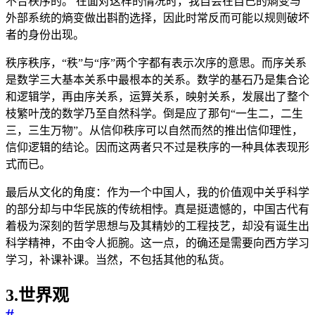
不合秩序的。 在面对这样的情况时，我自会在自己的熵变与
外部系统的熵变做出斟酌选择，因此时常反而可能以规则破坏
者的身份出现。
秩序秩序，“秩”与“序”两个字都有表示次序的意思。而序关系
是数学三大基本关系中最根本的关系。数学的基石乃是集合论
和逻辑学，再由序关系，运算关系，映射关系，发展出了整个
枝繁叶茂的数学乃至自然科学。倒是应了那句“一生二，二生
三，三生万物”。从信仰秩序可以自然而然的推出信仰理性，
信仰逻辑的结论。因而这两者只不过是秩序的一种具体表现形
式而已。
最后从文化的角度：作为一个中国人，我的价值观中关乎科学
的部分却与中华民族的传统相悖。真是挺遗憾的，中国古代有
着极为深刻的哲学思想与及其精妙的工程技艺，却没有诞生出
科学精神，不由令人扼腕。这一点，的确还是需要向西方学习
学习，补课补课。当然，不包括其他的私货。
3.世界观
#