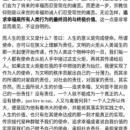
们会为了将来的幸福而忍受现在的痛苦。而更进一步，宗教信
仰则是以来世的幸福劝诫人们忍受现世的痛苦。无论怎样，
追
求幸福是所有人类行为的最终目的与终极价值
。这一点是非常
显而易见，不证自明的。
而人生的意义又是什么？答曰：人生的意义是完成使命。所谓
使命，亦可以在狭义上理解为责任。文明的火炬从人类诞生的
那一天起便开始传递，作为人类这个物种中的一员，我们每一
个人都有使命去从前人手中接过这支火炬，再将其传递给后
人。如果这支火炬能在我的手中燃烧的更为灿烂，我便实现了
作为人的使命，为文明的秩序贡献出自己的一分薄力。而其余
的所谓的对家庭的责任，对社会的责任，对国家的责任，其实
亦然。而上面所说人生的价值——追求幸福，又何尝不是对自
己的一份责任？没有责任，一个人就不能成为一个真正的人。
没有使命，just live to eat，人又与禽兽何异？一个人之所以伟
大，便是因为他有着伟大的使命，并能将其落实到实践之中。
人生的价值，也只有在其使命达成的那一刻才能真正的实现。
传宗接代是种群赋予我们的使命，追求幸福或者说自我价值的
实现是我们自己赋予自己的使命，承担社会责任，承担家庭责