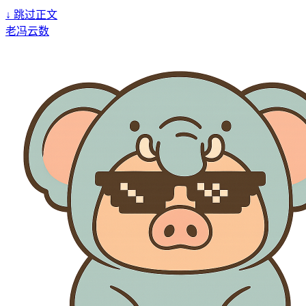
↓
跳过正文
老冯云数