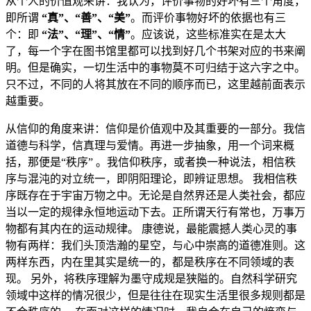
从个人的价值观来讲：我认为，评价事物的好坏有三个角度，
即所谓
“真”、“善”、“美”
。而评价事物好坏的依据也有三
个：即
“法”、“理”、“情”
。应该说，这些标准实在是太大
了，每一个字在图书馆里都可以找到好几个书架对应的书来阐
明。但是确实，一切生活中的事物莫不可归结于这六字之中。
只不过，不同的人将其放在不同的顺序而已，这里越前面表示
越重要。
从信仰的角度来讲：信仰是价值观中及其重要的一部分。我信
道德与科学，信真理与爱情。再进一步抽象，用一个词来概
括，那便是“秩序” 。我信仰秩序，或者换一种说法，相信秩
序与混沌的对立统一，即阴阳理论，即辨证思想。 我相信秩
序既存在于宇宙万物之中。无论是自然界还是人类社会，都应
当以一定的规律永恒地运动下去。正所谓天行有常也，万事万
物都有其内在的运动规律。 康德说，最能震撼人类心灵的事
物有两样：我们头顶浩瀚的星空，与心中崇高的道德准则。这
两样东西，内在里其实是统一的，都是秩序在不同领域的表
现。 另外，将秩序理解为墨守成规是狭隘的。自然科学研究
领域中这样的情况很少，但是往往在现实生活里很多规则都是