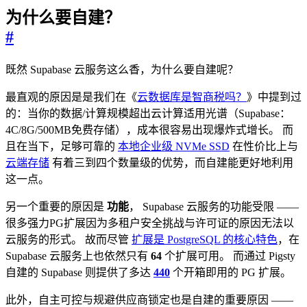
为什么要自建？
#
既然 Supabase 云服务这么香，为什么要自建呢？
最直观的原因是是我们在《
云数据库是智商税吗？
》中提到过
的：当你的数据/计算规模超出云计算适用光谱（Supabase：
4C/8G/500MB免费存储），成本很容易出现爆炸式增长。 而
且在当下，足够可靠的
本地企业级 NVMe SSD
在性价比上与
云端存储
有着三到四个数量级的优势，而自建能更好地利用
这一点。
另一个重要的原因是
功能
， Supabase 云服务的功能受限 ——
很多强力PG扩展因为多租户安全挑战与许可证的原因无法以
云服务的形式。 故而尽管
扩展是 PostgreSQL 的核心特色
，在
Supabase 云服务上也依然只有
64
个扩展可用。 而通过 Pigsty
自建的 Supabase 则提供了多达
440
个开箱即用的 PG 扩展。
此外，自主可控与规避供应商锁定也是自建的重要原因 ——