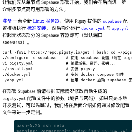
让我们先从单节点 Supabase 部署开始，我们会在后面进一步
介绍多节点高可用部署的方法。
准备
一台全新
Linux 服务器
，使用 Pigsty 提供的
配
supabase
置模板执行
标准安装
， 然后额外运行
与
docker.yml
app.yml
拉起无状态部分的 Supabase 容器即可（默认端口
/
）。
8000
8433
curl -fsSL https://repo.pigsty.io/get 
|
 bash
;
cd
./configure -c supabase    
# 使用 supabase 配置（请在 pi
vi pigsty.yml              
# 编辑域名、密码、密钥...
./install.yml              
# 安装 pigsty
./docker.yml               
# 安装 docker compose 组件
./app.yml                  
# 使用 docker 启动 supabase
在部署 Supabase 前请根据实际情况修改自动生成的
配置文件中的参数（域名与密码） 如果只是本地
pigsty.yml
开发测试，可以先跳过，我们将在后面介绍如何通过修改配置
文件来进一步定制。