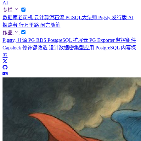
AI
专栏
数据库老司机
云计算泥石流
PGSQL大法师
Pigsty 发行版
AI
探路者
行万里路
闲言随笔
作品
Pigsty, 开源 PG RDS
PostgreSQL 扩展云
PG Exporter 监控组件
Capslock 修饰键改造
设计数据密集型应用
PostgreSQL 内幕探
索