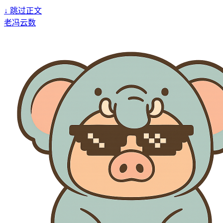
↓
跳过正文
老冯云数