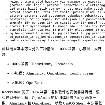
- 
nginx dnsmasq etcd haproxy vip-manager pg_exporter 
- 
grafana loki logcli promtail prometheus2 alertmanag
- 
lz4 unzip bzip2 zlib yum pv jq git ncdu make patch 
- 
netcat socat ftp lrzsz net-tools ipvsadm bind-utils
- 
patroni patroni-etcd pgbouncer pgbadger pgbackrest 
- 
postgresql15* pg_repack_15* wal2json_15* passwordch
- 
imgsmlr_15* pg_bigm_15* pg_similarity_15* pgsql-ht
- 
orafce_15* mysqlcompat_15 mongo_fdw_15* tds_fdw_15*
- 
plprofiler_15* plproxy_15 plsh_15* pldebugger_15 pl
- 
pg_background_15 e-maj_15 pg_catcheck_15 pg_priorit
- 
pg_partman_15 pg_permissions_15 pgexportdoc_15 pgim
- 
redis_exporter mysqld_exporter mongodb_exporter doc
测试结果基本可以分为三种情况：100% 兼容，小错误，大麻
烦。
100% 兼容：RockyLinux，OpenAnolis
小错误：AlmaLinux，OracleLinux，CentOS Stream
大麻烦：OpenEuler
RockyLinux 属于 100% 兼容，各种软件包安装非常流畅，没
有遇到任何问题，OpenAnolis 的使用体验与 Rocky 基本一
致。AlmaLinux 和 OracleLinux，以及 CentOS Stream 有少量软