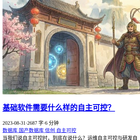
基础软件需要什么样的自主可控？
2023-08-31
·
2687 字
·
6 分钟
数据库
国产数据库
信创
自主可控
当我们说自主可控时，到底在说什么？运维自主可控与研发自