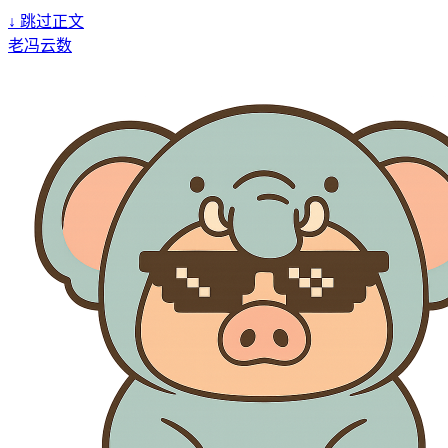
↓
跳过正文
老冯云数