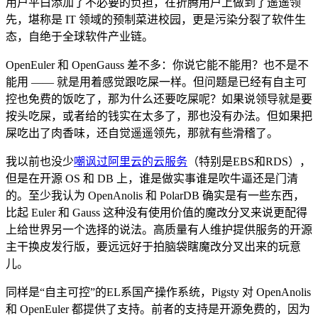
用户平白添加了不必要的负担，在折腾用户上做到了遥遥领
先，堪称是 IT 领域的预制菜进校园，更是污染分裂了软件生
态，自绝于全球软件产业链。
OpenEuler 和 OpenGauss 差不多：你说它能不能用？也不是不
能用 —— 就是用着感觉跟吃屎一样。但问题是已经有自主可
控也免费的饭吃了，那为什么还要吃屎呢？如果说领导就是要
按头吃屎，或者给的钱实在太多了，那也没有办法。但如果把
屎吃出了肉香味，还自觉遥遥领先，那就有些滑稽了。
我以前也没少
嘲讽过阿里云的云服务
（特别是EBS和RDS），
但是在开源 OS 和 DB 上，谁是做实事谁是吹牛逼还是门清
的。至少我认为 OpenAnolis 和 PolarDB 确实是有一些东西，
比起 Euler 和 Gauss 这种没有使用价值的魔改分叉来说更配得
上给世界另一个选择的说法。高质量有人维护提供服务的开源
主干换皮发行版，要远远好于拍脑袋瞎魔改分叉出来的玩意
儿。
同样是“自主可控”的EL系国产操作系统，Pigsty 对 OpenAnolis
和 OpenEuler 都提供了支持。前者的支持是开源免费的，因为