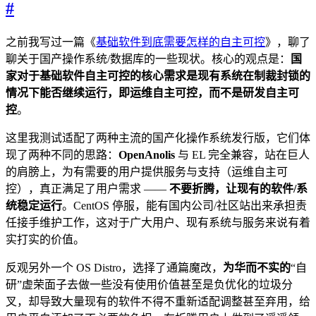
#
之前我写过一篇《
基础软件到底需要怎样的自主可控
》，聊了
聊关于国产操作系统/数据库的一些现状。核心的观点是：
国
家对于基础软件自主可控的核心需求是现有系统在制裁封锁的
情况下能否继续运行，即运维自主可控，而不是研发自主可
控
。
这里我测试适配了两种主流的国产化操作系统发行版，它们体
现了两种不同的思路：
OpenAnolis
与 EL 完全兼容，站在巨人
的肩膀上，为有需要的用户提供服务与支持（运维自主可
控），真正满足了用户需求 ——
不要折腾，让现有的软件/系
统稳定运行
。CentOS 停服，能有国内公司/社区站出来承担责
任接手维护工作，这对于广大用户、现有系统与服务来说有着
实打实的价值。
反观另外一个 OS Distro，选择了通篇魔改，
为华而不实的
“自
研”虚荣面子去做一些没有使用价值甚至是负优化的垃圾分
叉，却导致大量现有的软件不得不重新适配调整甚至弃用，给