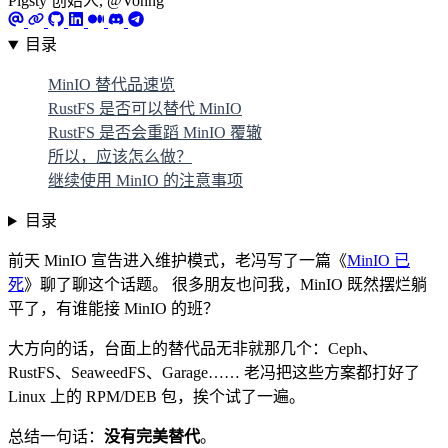
Pigsty 创始人, @Vonng
目录
MinIO 替代品速览
RustFS 是否可以替代 MinIO
RustFS 是否会重蹈 MinIO 覆辙
所以，应该怎么做？
继续使用 MinIO 的注意事项
目录
前天 MinIO 宣告进入维护模式，老冯写了一篇《
MinIO 已
死
》聊了聊这个话题。 很多朋友也问我，MinIO 既然摆烂躺
平了，有谁能接 MinIO 的班？
大方向的话，台面上的替代品无非就那几个：Ceph、
RustFS、SeaweedFS、Garage…… 老冯把这些方案都打好了
Linux 上的 RPM/DEB 包，挨个试了一遍。
总结一句话：
没有完美替代
。