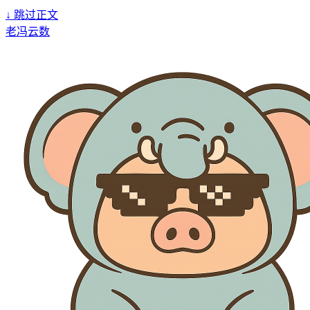
↓
跳过正文
老冯云数