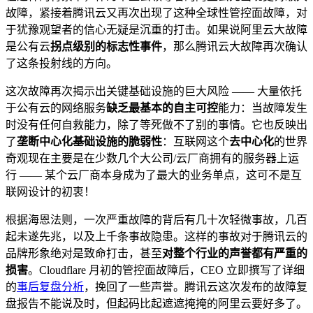
故障，紧接着腾讯云又再次出现了这种全球性管控面故障，对
于犹豫观望者的信心无疑是沉重的打击。如果说阿里云大故障
是公有云
拐点级别的标志性事件
，那么腾讯云大故障再次确认
了这条投射线的方向。
这次故障再次揭示出关键基础设施的巨大风险 —— 大量依托
于公有云的网络服务
缺乏最基本的自主可控
能力：当故障发生
时没有任何自救能力，除了等死做不了别的事情。它也反映出
了
垄断中心化基础设施的脆弱性
：互联网这个
去中心化
的世界
奇观现在主要是在少数几个大公司/云厂商拥有的服务器上运
行 —— 某个云厂商本身成为了最大的业务单点，这可不是互
联网设计的初衷！
根据海恩法则，一次严重故障的背后有几十次轻微事故，几百
起未遂先兆，以及上千条事故隐患。这样的事故对于腾讯云的
品牌形象绝对是致命打击，甚至
对整个行业的声誉都有严重的
损害
。Cloudflare 月初的管控面故障后，CEO 立即撰写了详细
的
事后复盘分析
，挽回了一些声誉。腾讯云这次发布的故障复
盘报告不能说及时，但起码比起遮遮掩掩的阿里云要好多了。