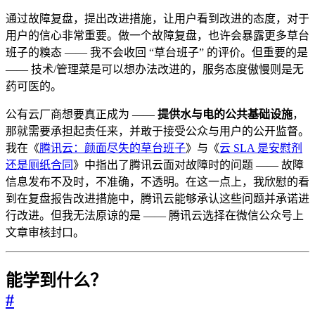
通过故障复盘，提出改进措施，让用户看到改进的态度，对于
用户的信心非常重要。做一个故障复盘，也许会暴露更多草台
班子的糗态 —— 我不会收回 “草台班子” 的评价。但重要的是
—— 技术/管理菜是可以想办法改进的，服务态度傲慢则是无
药可医的。
公有云厂商想要真正成为 ——
提供水与电的公共基础设施
，
那就需要承担起责任来，并敢于接受公众与用户的公开监督。
我在《
腾讯云：颜面尽失的草台班子
》与《
云 SLA 是安慰剂
还是厕纸合同
》中指出了腾讯云面对故障时的问题 —— 故障
信息发布不及时，不准确，不透明。在这一点上，我欣慰的看
到在复盘报告改进措施中，腾讯云能够承认这些问题并承诺进
行改进。但我无法原谅的是 —— 腾讯云选择在微信公众号上
文章审核封口。
能学到什么？
#