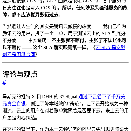
是深度依赖 COS 的，CDN 回源是依赖 COS 的，各个服务的
日志往往也是写入 COS 的
。所以，任何涉及到基础服务的故
障，都不应该糊弄敷衍过去
。
当然最让人生气的其实是腾讯云傲慢的态度 —— 我自己作为
腾讯云的用户，提了一个工单，用于测试云上的 SLA 到底好
不好使 —— 事实证明：
不主张就不赔付，主张了不认账也可
以不赔付 —— 这个 SLA 确实跟厕纸一样。
《
云 SLA 是安慰
剂还是厕纸合同
》
评论与观点
#
马斯克的推特 X 和 DHH 的 37 Signal
通过下云省下了千万美
元真金白银
，创造了降本增效的“奇迹”，让下云开始成为一种
潮流。云上的用户在对着账单犹豫着是否要下云，未上云的用
户更是内心纠结。
在这样的背景下，作为本土云领导者的阿里云先出现史诗级大