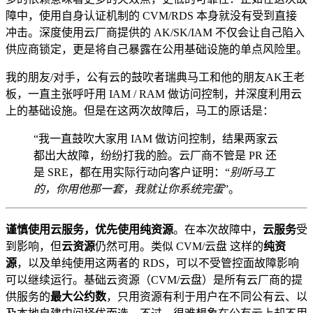
障中，使用自身认证机制的 CVM/RDS 本身就没有受到直接
冲击。深度使用云厂商提供的 AK/SK/IAM 不仅会让自己陷入
供应商锁定，更是将自己暴露在公用基础设施的单点风险里。
我的朋友/对手，公有云的鼓吹者瑞典马工和他的朋友AK王老
板，一直主张呼吁用 IAM / RAM 做访问控制，并深度利用云
上的基础设施。但是在这两次故障后，马工的原话是：
“我一直鼓吹大家用 IAM 做访问控制，结果两家云
都出大故障，纷纷打我的脸。云厂商不管是 PR 还
是 SRE，都在用实际行动向客户证明：“
别听马工
的，你用他那一套，我就让你系统完蛋
”。
谨慎使用云服务，优先使用纯资源
。在本次故障中，
云服务
受
到影响，但
云资源
仍然可用。类似 CVM/云盘 这样的
纯资
源
，以及单纯使用这两者的 RDS，可以不受管控面故障影响
可以继续运行。基础云资源（CVM/云盘）是所有云厂商的提
供服务的
最大公约数
，只用资源有利于用户在不同公有云、以