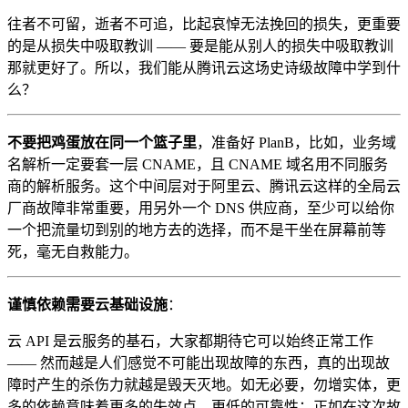
往者不可留，逝者不可追，比起哀悼无法挽回的损失，更重要
的是从损失中吸取教训 —— 要是能从别人的损失中吸取教训
那就更好了。所以，我们能从腾讯云这场史诗级故障中学到什
么？
不要把鸡蛋放在同一个篮子里
，准备好 PlanB，比如，业务域
名解析一定要套一层 CNAME，且 CNAME 域名用不同服务
商的解析服务。这个中间层对于阿里云、腾讯云这样的全局云
厂商故障非常重要，用另外一个 DNS 供应商，至少可以给你
一个把流量切到别的地方去的选择，而不是干坐在屏幕前等
死，毫无自救能力。
谨慎依赖需要云基础设施
：
云 API 是云服务的基石，大家都期待它可以始终正常工作
—— 然而越是人们感觉不可能出现故障的东西，真的出现故
障时产生的杀伤力就越是毁天灭地。如无必要，勿增实体，更
多的依赖意味着更多的失效点，更低的可靠性：正如在这次故