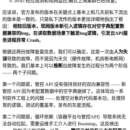
16:45 经过观测和现网监控,确认上海集群已经恢复。
应该说，官方发布的版本在关键点上基本上和几天前私下流出
的版本是一致的，只是私下流传的版本更加详细地指出了根
因：
相较旧版本，现网版本新引入逻辑存在对空字典配置数
据兼容的bug，在读取数据场景下触发bug逻辑，引发云API服
务进程异常 Crash
。
根据这两份故障复盘信息，我们可以确定，这是一次由
人为失
误
导致的故障，而不是因为天灾（硬件故障，机房断电断网）
导致的。我们基本上可以
推断
出故障发生的过程分为两个阶段
—— 两个子问题。
第一个问题是，管控 API 没有保持良好的双向兼容性 —— 新
管控 API 因为老配置数据中的空字典崩掉了。这体现出一系
列软件工程上的问题 —— 处理空对象的代码基本功，处理异
常的逻辑，测试的覆盖率，发布的灰度流程。
第二个问题是，循环依赖（容器平台与管控API）导致系统无
法自动拉起，需要运维手工介入进行 Bootstrap。这反映出