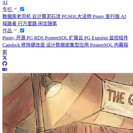
AI
专栏
数据库老司机
云计算泥石流
PGSQL大法师
Pigsty 发行版
AI
探路者
行万里路
闲言随笔
作品
Pigsty, 开源 PG RDS
PostgreSQL 扩展云
PG Exporter 监控组件
Capslock 修饰键改造
设计数据密集型应用
PostgreSQL 内幕探
索