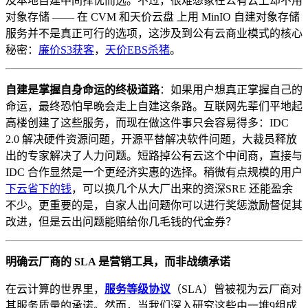
及本地自建中间择优而选。不过，很难想象在公有云上却不用
对象存储 —— 在 CVM 和天价云盘 上用 MinIO 自建对象存储
服务并不是真正可行的选项，这涉及到公有云商业模式的核心
秘密：
廉价S3获客
，
天价EBS杀猪
。
自建是掌握自身命运的终极道路
：如果用户想真正掌握自己的
命运，最终恐怕早晚会走上自建这条路。互联网先辈们平地起
高楼创建了这些服务，而现在做这件事只会容易得多：IDC
2.0 解决硬件资源问题，开源平替解决软件问题，大裁员释放
出的专家解决了人力问题。短路掉公有云这个中间商，直接与
IDC 合作显然是一个更经济实惠的选择。稍微有点规模的用户
下云省下的钱
，可以换几个从大厂出来的资深SRE 还能盈余
不少。更重要的是，自家人出问题你可以进行奖惩激励督促其
改进，但是云出问题能赔给你几毛钱的代金券？
明确云厂商的 SLA 是营销工具，而非战绩承诺
在云计算的世界里，
服务等级协议
（SLA）曾被视为云厂商对
其服务质量的承诺。然而，当我们深入研究这些由一堆9组成