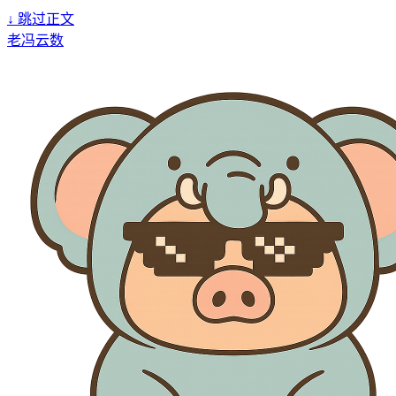
↓
跳过正文
老冯云数