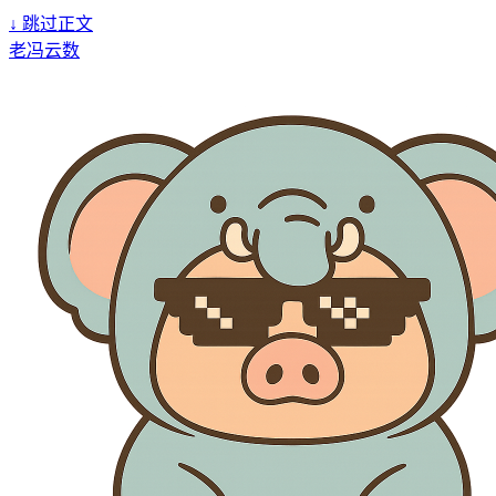
↓
跳过正文
老冯云数