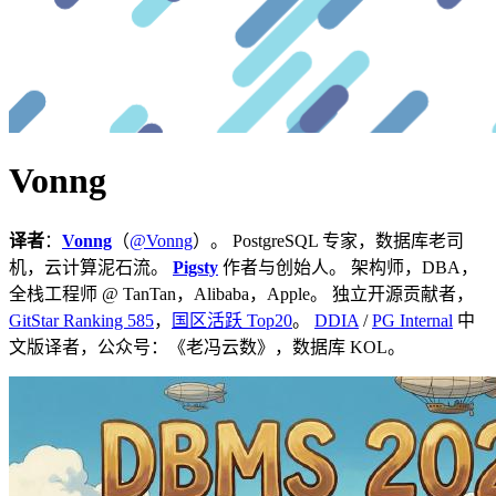
Vonng
译者
：
Vonng
（
@Vonng
）。 PostgreSQL 专家，数据库老司
机，云计算泥石流。
Pigsty
作者与创始人。 架构师，DBA，
全栈工程师 @ TanTan，Alibaba，Apple。 独立开源贡献者，
GitStar Ranking 585
，
国区活跃 Top20
。
DDIA
/
PG Internal
中
文版译者，公众号：《老冯云数》，数据库 KOL。