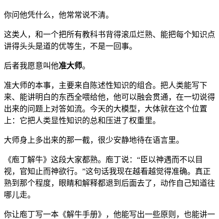
你问他凭什么，他常常说不清。
这类人，和一个把所有教科书背得滚瓜烂熟、能把每个知识点
讲得头头是道的优等生，不是一回事。
后者我愿意叫他
准大师
。
准大师的本事，主要来自陈述性知识的组合。把人类能写下
来、能讲明白的东西全喂给他，他可以融会贯通，在一切说得
出来的问题上对答如流。今天的大模型，大体就在这个位置
上：它把人类显性知识的总和压进了权重里。
大师身上多出来的那一截，很少安静地待在语言里。
《庖丁解牛》这段大家都熟。庖丁说：“臣以神遇而不以目
视，官知止而神欲行。”这句话我现在越看越觉得准确。真正
熟到那个程度，眼睛和解释都退到后面去了，动作自己知道往
哪儿走。
你让庖丁写一本《解牛手册》，他能写出一些原则，也能讲一