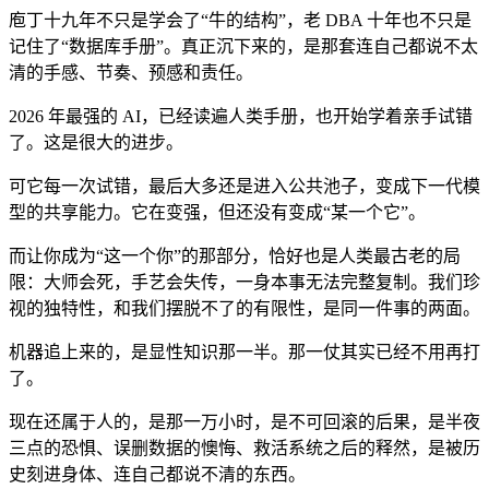
庖丁十九年不只是学会了“牛的结构”，老 DBA 十年也不只是
记住了“数据库手册”。真正沉下来的，是那套连自己都说不太
清的手感、节奏、预感和责任。
2026 年最强的 AI，已经读遍人类手册，也开始学着亲手试错
了。这是很大的进步。
可它每一次试错，最后大多还是进入公共池子，变成下一代模
型的共享能力。它在变强，但还没有变成“某一个它”。
而让你成为“这一个你”的那部分，恰好也是人类最古老的局
限：大师会死，手艺会失传，一身本事无法完整复制。我们珍
视的独特性，和我们摆脱不了的有限性，是同一件事的两面。
机器追上来的，是显性知识那一半。那一仗其实已经不用再打
了。
现在还属于人的，是那一万小时，是不可回滚的后果，是半夜
三点的恐惧、误删数据的懊悔、救活系统之后的释然，是被历
史刻进身体、连自己都说不清的东西。