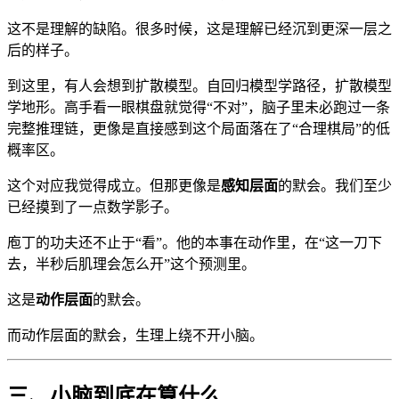
这不是理解的缺陷。很多时候，这是理解已经沉到更深一层之
后的样子。
到这里，有人会想到扩散模型。自回归模型学路径，扩散模型
学地形。高手看一眼棋盘就觉得“不对”，脑子里未必跑过一条
完整推理链，更像是直接感到这个局面落在了“合理棋局”的低
概率区。
这个对应我觉得成立。但那更像是
感知层面
的默会。我们至少
已经摸到了一点数学影子。
庖丁的功夫还不止于“看”。他的本事在动作里，在“这一刀下
去，半秒后肌理会怎么开”这个预测里。
这是
动作层面
的默会。
而动作层面的默会，生理上绕不开小脑。
三、小脑到底在算什么