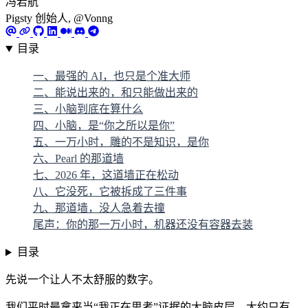
冯若航
Pigsty 创始人, @Vonng
目录
一、最强的 AI，也只是个准大师
二、能说出来的，和只能做出来的
三、小脑到底在算什么
四、小脑，是“你之所以是你”
五、一万小时，雕的不是知识，是你
六、Pearl 的那道墙
七、2026 年，这道墙正在松动
八、它没死，它被拆成了三件事
九、那道墙，没人急着去撞
尾声：你的那一万小时，机器还没有容器去装
目录
先说一个让人不太舒服的数字。
我们平时最拿来当“我正在思考”证据的大脑皮层，大约只有