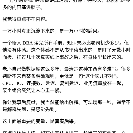
“一万小时定律”经常被讲成鸡汤，好像坚持够久，就能把足够
多的内容塞进脑子。
我觉得重点不在内容。
一万小时真正沉淀下来的，是一万小时的后果。
一个新人 DBA 读完所有手册，知识未必比老司机少多少。但
他没有体感。这个体感不是从书里读出来的，是盯了无数小时
面板、扛过几十次真实线上事故之后，在身体里长出来的。
老冯自己做数据库这么多年，最清楚这种东西有多难写。很多
判断不来自某条明确规则，更像是一句“这个味儿不对”。
CPU、IO、连接数、延迟、复制延迟、业务流量放在一起，
某个组合突然让人心里一紧。
你让我事后复盘，我当然能给出解释。可现场那一秒，通常不
是解释先到，是感觉先到。
这里面最重要的变量，是
真实后果
。