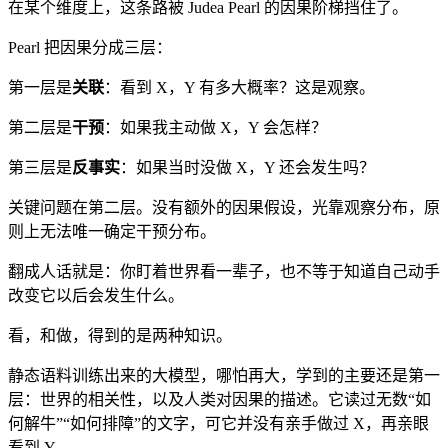
在某个维度上，这条路被 Judea Pearl 的因果阶梯挡住了。
Pearl 把因果分成三层：
第一层是
关联
：看到 X，Y 有多大概率？这是观察。
第二层是
干预
：如果我主动做 X，Y 会怎样？
第三层是
反事实
：如果当时没做 X，Y 还会发生吗？
关键问题在第二层。没有额外的因果假设，光靠观察分布，原
则上无法唯一确定干预分布。
翻成人话就是：你盯着世界看一辈子，也不等于知道自己动手
改变它以后会发生什么。
看，和做，得到的是两种知识。
静态语料训练出来的大模型，哪怕再大，学到的主要还是第一
层：世界的相关性，以及人类对因果的描述。它读过无数“如
何解牛”“如何排障”的文字，可它并没有亲手做过 X，再亲眼
看到 Y。