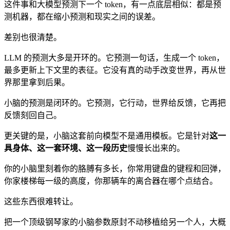
这件事和大模型预测下一个 token，有一点底层相似：都是预
测机器，都在缩小预测和现实之间的误差。
差别也很清楚。
LLM 的预测大多是开环的。它预测一句话，生成一个 token，
最多更新上下文里的表征。它没有真的动手改变世界，再从世
界那里拿到后果。
小脑的预测是闭环的。它预测，它行动，世界给反馈，它再把
反馈刻回自己。
更关键的是，小脑这套前向模型不是通用模板。它是针对
这一
具身体、这一套环境、这一段历史
慢慢长出来的。
你的小脑里刻着你的胳膊有多长，你常用键盘的键程和回弹，
你家楼梯每一级的高度，你那辆车的离合器在哪个点结合。
这些东西很难转让。
把一个顶级钢琴家的小脑参数原封不动移植给另一个人，大概