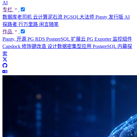
AI
专栏
数据库老司机
云计算泥石流
PGSQL大法师
Pigsty 发行版
AI
探路者
行万里路
闲言随笔
作品
Pigsty, 开源 PG RDS
PostgreSQL 扩展云
PG Exporter 监控组件
Capslock 修饰键改造
设计数据密集型应用
PostgreSQL 内幕探
索