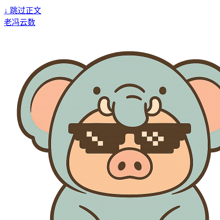
↓
跳过正文
老冯云数